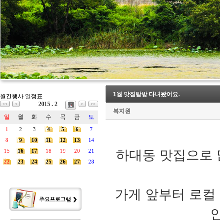
1월 맛집탐방 다녀왔어요.
월간행사 일정표
2015 . 2
<<
<
>
>>
복지원
일
월
화
수
목
금
토
1
2
3
4
5
6
7
8
9
10
11
12
13
14
15
16
17
18
19
20
21
하대동 맛집으로 
22
23
24
25
26
27
28
가게 앞부터 로컬 