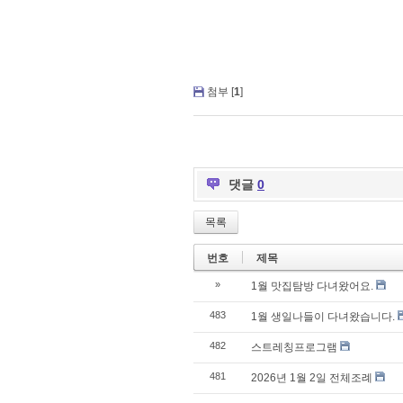
첨부 [
1
]
댓글
0
목록
번호
제목
»
1월 맛집탐방 다녀왔어요.
483
1월 생일나들이 다녀왔습니다.
482
스트레칭프로그램
481
2026년 1월 2일 전체조례