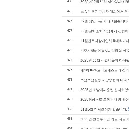
480
2025년12월24일 성탄행사 진
479
노숙인 복지종사자 대회에서 우
478
12월 생일나들이 다녀왔습니다.
477
12월 전체조회 식당에서 진행하
476
11월진주시장애인체육대회다녀
475
진주시장애인복지시설협회 제13
474
2025년 11월 생일나들이 다녀
473
제4회 K-하모니오케스트라 정
472
쓰담쓰담힐링 시낭송협회 다녀
471
2025년 소방대피훈련 실시하였
470
2025경상남도 도의원 내방 하
469
11월5일 전체조례가 있습니다.
468
2025년 반성수목원 가을 나들
467