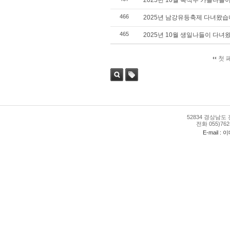
2025년 10월 촉석루 가을나들
466
2025년 남강유등축제 다녀왔습
465
2025년 10월 생일나들이 다녀
첫 
검색
태그
52834 경상남도 
전화 055)762-
E-mail : 