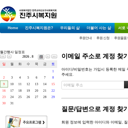
Home
진주시복지원은?
우리들의 삶
더불어 사는 삶
서로 
후원안내
후원 신청
후원물품 
월간행사 일정표
이메일 주소로 계정 찾
2026 . 8
<<
<
>
>>
일
월
화
수
목
금
토
아이디/비밀번호는 가입시 등록한 메일 주
1
주세요.
2
3
4
5
6
7
8
9
10
11
12
13
14
15
16
17
18
19
20
21
22
23
24
25
26
27
28
29
30
31
질문/답변으로 계정 찾
회원 정보에 입력한 아이디와 이메일, 질