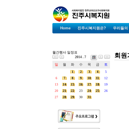
Home
진주시복지원은?
우리들의
월간행사 일정표
회원
2014 . 7
<<
<
>
>>
일
월
화
수
목
금
토
1
2
3
4
5
6
7
8
9
10
11
12
13
14
15
16
17
18
19
20
21
22
23
24
25
26
27
28
29
30
31