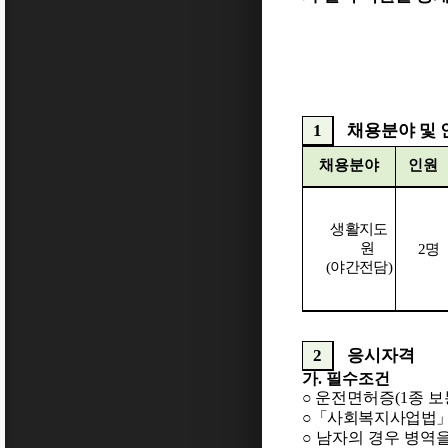
1
채용분야 및 
채용분야
인원
생활지도
원
2
명
(
야간전담
)
2
응시자격
가
.
필수조건
○
운전면허증
(1
종 보
○「
사회복지사업법
○
남자의 경우 병역