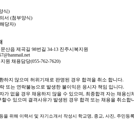
양식
)
동의서
(
첨부양식
)
해당자
)
처
 문산읍 제곡길
98
번길
34-13
진주시복지원
57@hanmail.net
지원 채용담당
(055-762-7620)
반환하지 않으며
허위기재로 판명된 경우 합격을 취소 합니다
.
락 또는 연락불능으로 발생한 불이익은 응시자 책임 입니다
.
자가 없을 경우 채용하지 않을 수 있으며
,
최종합격 자는 채용신
구할수 있으며 결격사유가 발생된 경우 합격 또는 채용을 취소합
등을 위해 이력서 및 자기소개서 작성시 학교명
,
종교
,
사진
,
주민등
.