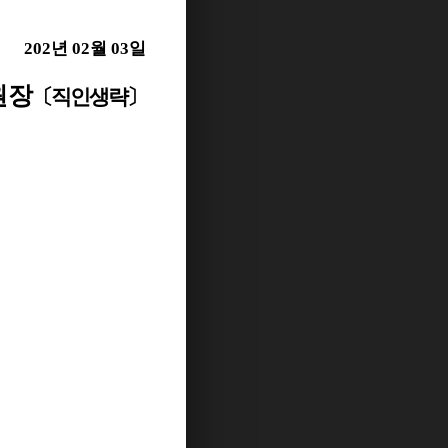
202
년
02
월
03
일
원장
〔
직인생략
〕