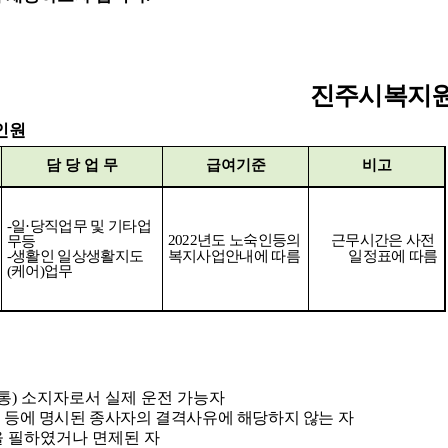
진주시복지
인원
담 당 업 무
급여기준
비고
-
일
·
당직업무 및 기타업
2022
년도 노숙인등의
근무시간은 사전
무등
-
생활인 일상생활지도
복지사업안내에 따름
일정표에 따름
(
케어
)
업무
통
)
소지자로서 실제 운전 가능자
」
등에 명시된 종사자의 결격사유에 해당하지 않는 자
을 필하였거나 면제된 자