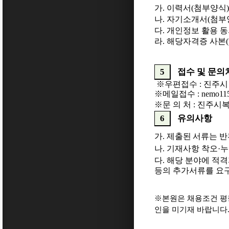
가
.
이력서
(
첨부양식
)
나
.
자기소개서
(
첨부
다
.
개인정보 활용 
라
.
해당자격증 사본
(
5
접수 및 문의
※
우편접수
:
진주시
※
메일접수
: nemo11
※
문 의 처
:
진주시복
6
유의사항
가
.
제출된 서류는 
나
.
기재사항 착오
·
누
다
.
해당 분야에 적격
등의 추가서류를 요
※
본원은 채용조건 평
인을 미기재 바랍니다