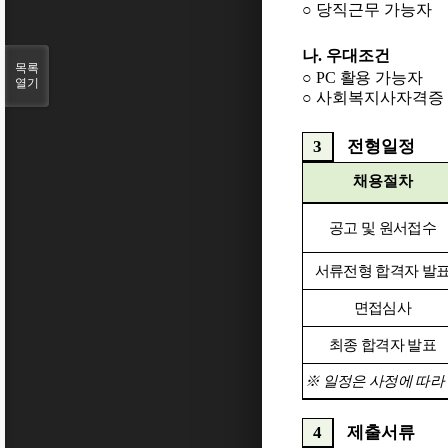
○
당직근무 가능자
나
.
우대조건
목록
○
PC
활용 가능자
열기
○
사회복지사자격증
3
전형일정
채용절차
공고 및 원서접수
서류전형 합격자 발
면접심사
최종 합격자 발표
※
일정은 사정에 따라 
4
제출서류