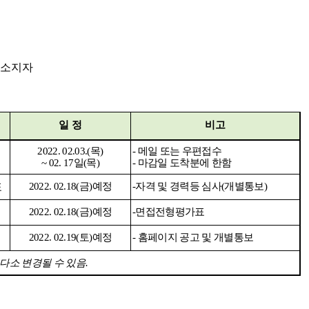
 소지자
일 정
비고
2022. 02.03.(
목
)
-
메일 또는 우편접수
~ 02. 17
일
(
목
)
-
마감일 도착분에 한함
2022. 02.18(
금
)
예정
-
자격 및 경력등 심사
(
개별통보
)
표
2022. 02.18(
금
)
예정
-
면접전형평가표
2022. 02.19(
토
)
예정
-
홈페이지 공고 및 개별통보
다소 변경될 수 있음
.