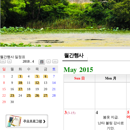
월간행사
월간행사 일정표
2018 . 4
<<
<
>
>>
May 2015
일
월
화
수
목
금
토
1
2
3
4
5
6
7
Sun 日
Mon 月
8
9
10
11
12
13
14
15
16
17
18
19
20
21
22
23
24
25
26
27
28
29
30
3
4
5
(3-15)
어
봄옷 지급.
난타 볼링 강사료
기안.