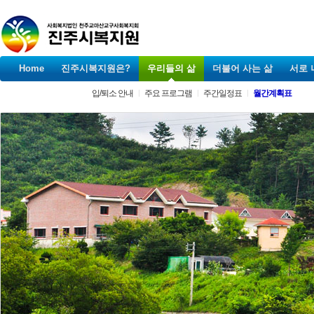
Home
진주시복지원은?
우리들의 삶
더불어 사는 삶
서로 
입/퇴소 안내
주요 프로그램
주간일정표
월간계획표