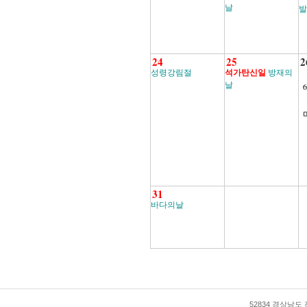
날
발
24
25
2
성령강림절
석가탄신일
방재의
날
31
바다의날
52834 경상남도 