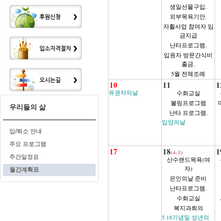
생일선물구입.
외부목욕기안.
자활사업 참여자 임
금지급
난타프로그램.
입원자 방문간식비
출금.
5월 전체조례
10
11
1
유권자의날
수화교실
볼링프로그램
우리들의 삶
난타 프로그램.
입양의날
입/퇴소 안내
주요 프로그램
17
18
1
(4-1)
주간일정표
산수랜드목욕(여
자)
월간계획표
은인의날 준비
난타프로그램.
수화교실
복지과회의
5.18기념일 성년의